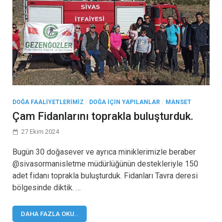
DOĞA FAALIYETLERIMIZ
/
DOĞA IÇIN YAPILANLAR
/
MANSET
Çam Fidanlarını toprakla buluşturduk.
27 Ekim 2024
Bugün 30 doğasever ve ayrıca miniklerimizle beraber
@sivasormanisletme müdürlüğünün destekleriyle 150
adet fidanı toprakla buluşturduk. Fidanları Tavra deresi
bölgesinde diktik. …
DAHA FAZLA OKU..