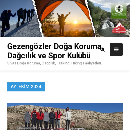
Skip
to
content
Gezengözler Doğa Koruma,
Dağcılık ve Spor Kulübü
Sivas Doğa Koruma, Dağcılık, Treking, Hiking Faaliyetleri…
AY:
EKIM 2024