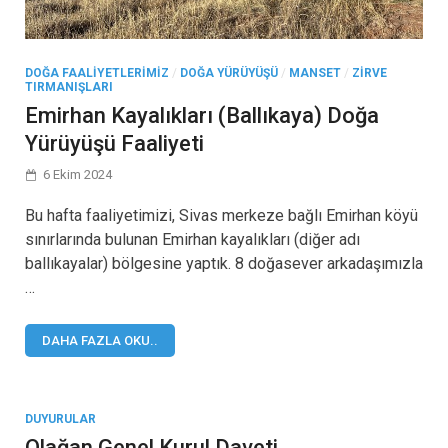
DOĞA FAALIYETLERIMIZ
/
DOĞA YÜRÜYÜŞÜ
/
MANSET
/
ZIRVE
TIRMANIŞLARI
Emirhan Kayalıkları (Ballıkaya) Doğa
Yürüyüşü Faaliyeti
6 Ekim 2024
Bu hafta faaliyetimizi, Sivas merkeze bağlı Emirhan köyü
sınırlarında bulunan Emirhan kayalıkları (diğer adı
ballıkayalar) bölgesine yaptık. 8 doğasever arkadaşımızla
…
DAHA FAZLA OKU..
DUYURULAR
Olağan Genel Kurul Daveti