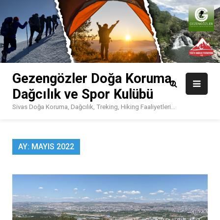
Skip
to
content
Gezengözler Doğa Koruma,
Dağcılık ve Spor Kulübü
Sivas Doğa Koruma, Dağcılık, Treking, Hiking Faaliyetleri…
AY:
MAYIS 2022