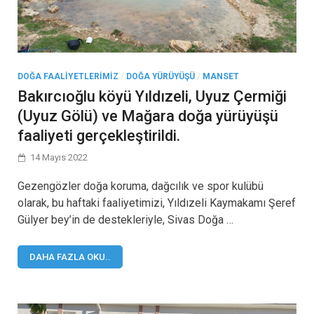
DOĞA FAALIYETLERIMIZ
/
DOĞA YÜRÜYÜŞÜ
/
MANSET
Bakırcıoğlu köyü Yıldızeli, Uyuz Çermiği
(Uyuz Gölü) ve Mağara doğa yürüyüşü
faaliyeti gerçekleştirildi.
14 Mayıs 2022
Gezengözler doğa koruma, dağcılık ve spor kulübü
olarak, bu haftaki faaliyetimizi, Yıldızeli Kaymakamı Şeref
Gülyer bey’in de destekleriyle, Sivas Doğa …
DAHA FAZLA OKU..