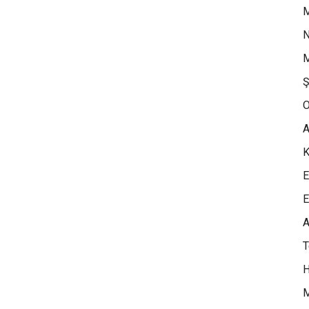
M
N
M
Ş
O
A
K
E
E
A
H
M