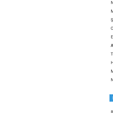
N
M
Ş
O
E
A
H
M
N
B