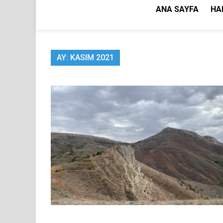
ANA SAYFA
HA
AY:
KASIM 2021