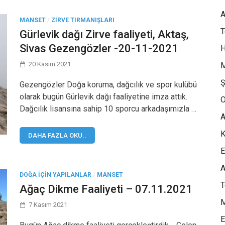
A
MANSET
/
ZIRVE TIRMANIŞLARI
Gürlevik dağı Zirve faaliyeti, Aktaş,
Sivas Gezengözler -20-11-2021
H
20 Kasım 2021
M
Ş
Gezengözler Doğa koruma, dağcılık ve spor kulübü
olarak bugün Gürlevik dağı faaliyetine imza attık.
O
Dağcılık lisansına sahip 10 sporcu arkadaşımızla …
A
K
DAHA FAZLA OKU..
E
A
DOĞA IÇIN YAPILANLAR
/
MANSET
Ağaç Dikme Faaliyeti – 07.11.2021
M
7 Kasım 2021
E