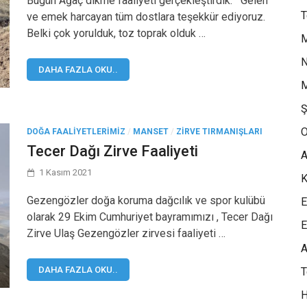
Bugün Ağaç dikme faaliyeti gerçekleştirdik. Gelen
ve emek harcayan tüm dostlara teşekkür ediyoruz.
Belki çok yorulduk, toz toprak olduk …
M
N
DAHA FAZLA OKU..
M
Ş
O
DOĞA FAALIYETLERIMIZ
/
MANSET
/
ZIRVE TIRMANIŞLARI
Tecer Dağı Zirve Faaliyeti
A
1 Kasım 2021
K
Gezengözler doğa koruma dağcılık ve spor kulübü
E
olarak 29 Ekim Cumhuriyet bayramımızı , Tecer Dağı
E
Zirve Ulaş Gezengözler zirvesi faaliyeti …
A
DAHA FAZLA OKU..
H