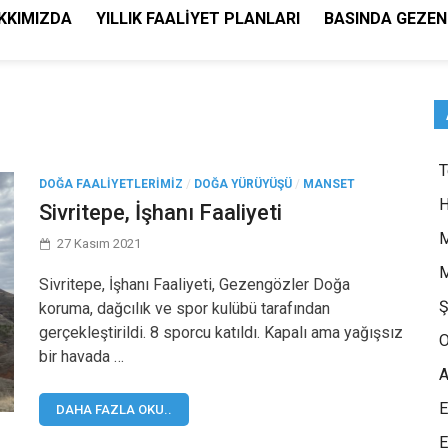
KKIMIZDA
YILLIK FAALIYET PLANLARI
BASINDA GEZE
DOĞA FAALIYETLERIMIZ
/
DOĞA YÜRÜYÜŞÜ
/
MANSET
H
Sivritepe, İşhanı Faaliyeti
M
27 Kasım 2021
M
Sivritepe, İşhanı Faaliyeti, Gezengözler Doğa
Ş
koruma, dağcılık ve spor kulübü tarafından
gerçekleştirildi. 8 sporcu katıldı. Kapalı ama yağışsız
O
bir havada …
A
E
DAHA FAZLA OKU..
E